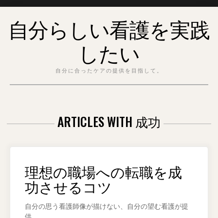
Skip
自分らしい看護を実践
to
content
したい
自分に合ったケアの提供を目指して。
ARTICLES WITH 成功
理想の職場への転職を成
功させるコツ
自分の思う看護師像が描けない、自分の望む看護が提
供…